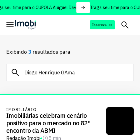
 seu time para o CUPOLA Aluguel Day
Traga seu time para o CUP
Inscreva-se
Exibindo
3
resultados para
IMOBILIÁRIO
Imobiliárias celebram cenário
positivo para o mercado no 82º
encontro da ABMI
Redação Imobi
5 min