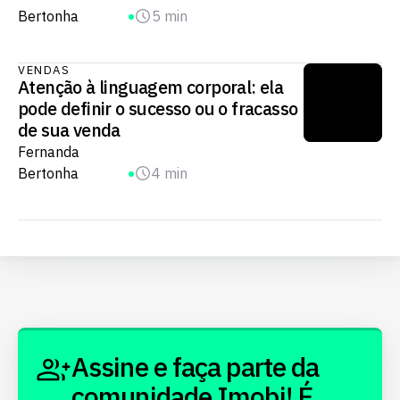
Bertonha
5 min
VENDAS
Atenção à linguagem corporal: ela
pode definir o sucesso ou o fracasso
de sua venda
Fernanda
Bertonha
4 min
Assine e faça parte da
comunidade Imobi! É