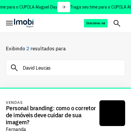
me para o CUPOLA Aluguel Day
Traga seu time para o CUPOLA Alu
Inscreva-se
Exibindo
2
resultados para
VENDAS
Personal branding: como o corretor
de imóveis deve cuidar de sua
imagem?
Fernanda