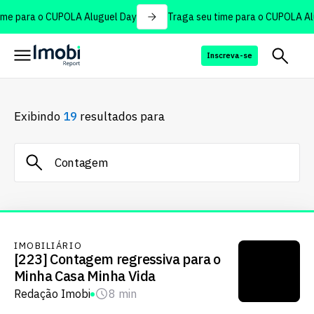
me para o CUPOLA Aluguel Day
Traga seu time para o CUPOLA Alu
Inscreva-se
Exibindo
19
resultados para
IMOBILIÁRIO
[223] Contagem regressiva para o
Minha Casa Minha Vida
Redação Imobi
8 min