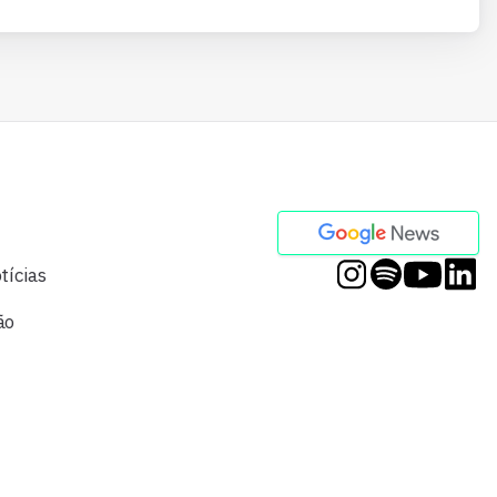
tícias
ão