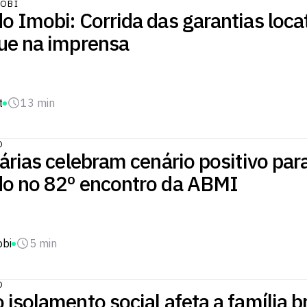
OBI
 Imobi: Corrida das garantias loca
ue na imprensa
t
13 min
O
árias celebram cenário positivo par
o no 82º encontro da ABMI
obi
5 min
O
isolamento social afeta a família br