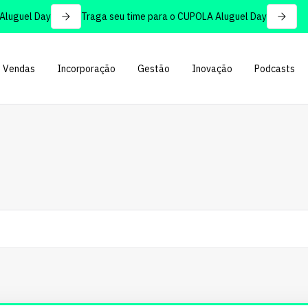
uel Day
Traga seu time para o CUPOLA Aluguel Day
Vendas
Incorporação
Gestão
Inovação
Podcasts