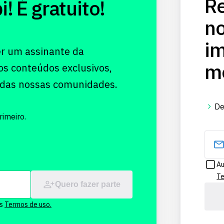
Re
 É gratuito!
no
im
er um assinante da
me
os conteúdos exclusivos,
 das nossas comunidades.
De
imeiro.
Au
Te
Quero fazer parte
os
Termos de uso.