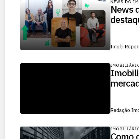
NEWS DO IM
News do
destaq
Imobi Repor
IMOBILIÁRI
Imobili
mercad
Redação Im
IMOBILIÁRI
Como o 