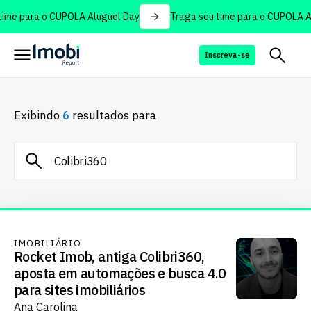
ime para o CUPOLA Aluguel Day
Traga seu time para o CUPOLA Al
Inscreva-se
Exibindo
6
resultados para
IMOBILIÁRIO
Rocket Imob, antiga Colibri360,
aposta em automações e busca 4.0
para sites imobiliários
Ana Carolina