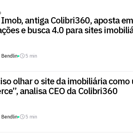
O
 Imob, antiga Colibri360, aposta e
ões e busca 4.0 para sites imobiliá
 Bendlin
5 min
iso olhar o site da imobiliária como
ce”, analisa CEO da Colibri360
 Bendlin
5 min