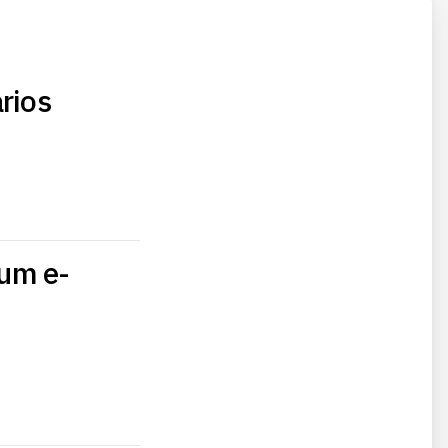
m
rios
 um e-