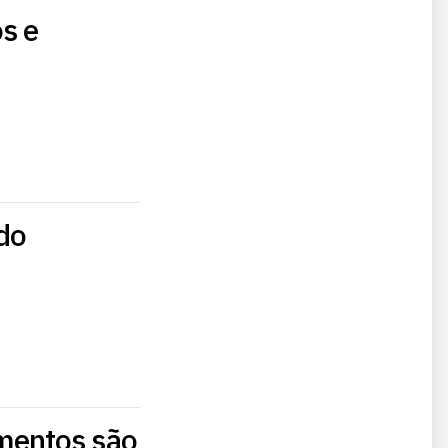
s e
do
mentos são