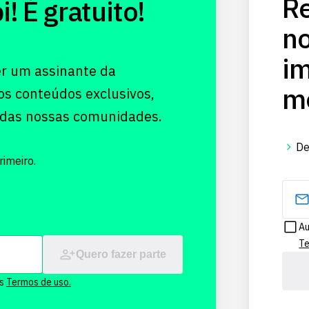
Re
 É gratuito!
no
im
er um assinante da
me
os conteúdos exclusivos,
 das nossas comunidades.
De
imeiro.
Au
Te
Quero fazer parte
os
Termos de uso.