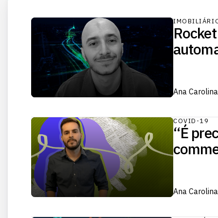
IMOBILIÁRI
Rocket
automaç
Ana Carolina
COVID-19
“É prec
commer
Ana Carolina