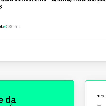
s
obi
8 min
e da
NEWS