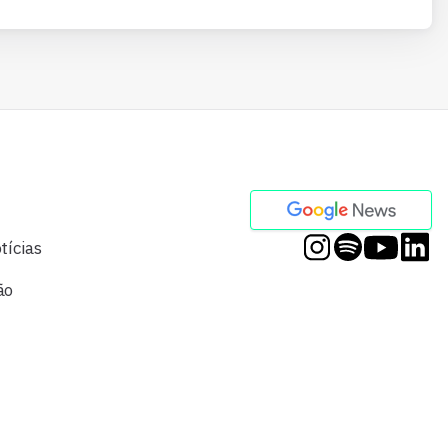
tícias
ão