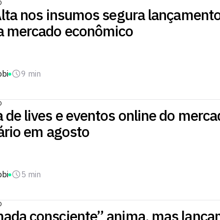
O
Alta nos insumos segura lançamento
 mercado econômico
obi
9 min
O
 de lives e eventos online do merca
ário em agosto
obi
5 min
O
ada consciente” anima, mas lança