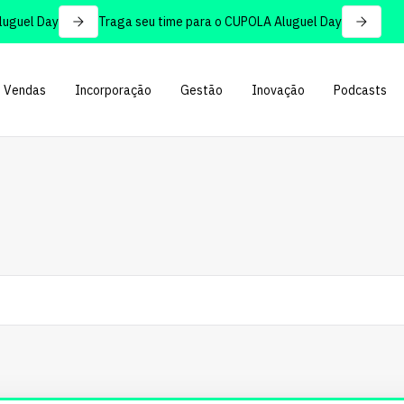
l Day
Traga seu time para o CUPOLA Aluguel Day
Vendas
Incorporação
Gestão
Inovação
Podcasts