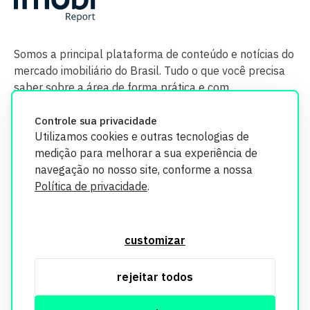
Somos a principal plataforma de conteúdo e notícias do
mercado imobiliário do Brasil. Tudo o que você precisa
saber sobre a área de forma prática e com
credibilidade.
Controle sua privacidade
Utilizamos cookies e outras tecnologias de
medição para melhorar a sua experiência de
navegação no nosso site, conforme a nossa
Política de privacidade
.
O Imobi Report se compromete a proteger sua privacidade e
segurança. Todos os dados coletados em nosso site são
customizar
utilizados exclusivamente para fins de aprimoramento de
serviços, respeitando as diretrizes da LGPD. Para mais
rejeitar todos
informações, consulte nossa Política de Privacidade.