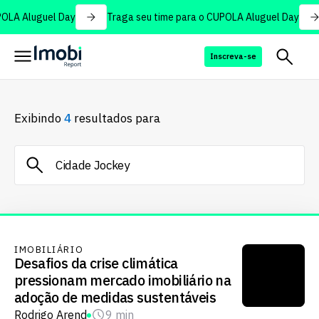
OLA Aluguel Day
Traga seu time para o CUPOLA Aluguel Day
Inscreva-se
Exibindo
4
resultados para
IMOBILIÁRIO
Desafios da crise climática
pressionam mercado imobiliário na
adoção de medidas sustentáveis
Rodrigo Arend
9 min