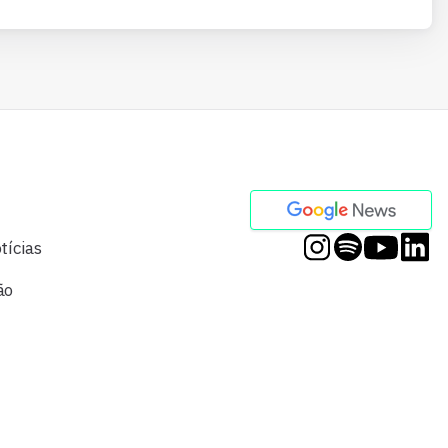
tícias
ão