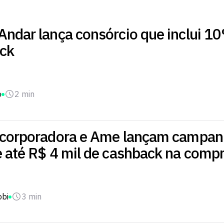
Andar lança consórcio que inclui 1
ck
o
2 min
ncorporadora e Ame lançam campan
e até R$ 4 mil de cashback na comp
obi
3 min