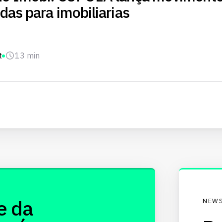
as para imobiliarias
t
13 min
e da
NEWS