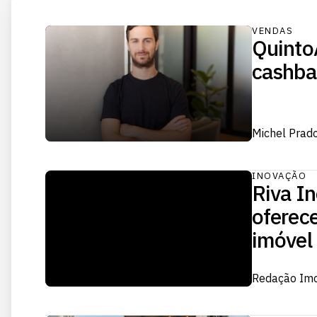
VENDAS
Quinto
cashba
Michel Prad
INOVAÇÃO
Riva I
oferec
imóvel
Redação Im