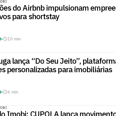
OBI
ções do Airbnb impulsionam empre
vos para shortstay
t
10 min
uga lança “Do Seu Jeito”, platafor
s personalizadas para imobiliárias
t
6 min
OBI
o Imobi: CUPOLA lança movimento