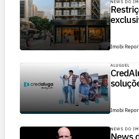
NEWS DO IM
Restri
exclusi
Imobi Repor
ALUGUEL
CredAl
soluçõe
Imobi Repor
NEWS DO IM
News d