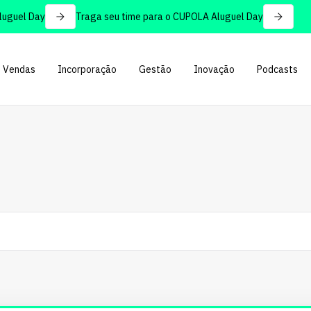
el Day
Traga seu time para o CUPOLA Aluguel Day
Vendas
Incorporação
Gestão
Inovação
Podcasts