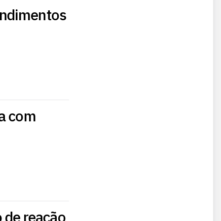
endimentos
ma com
 de reação