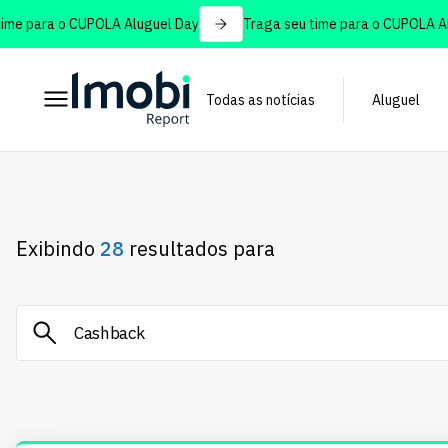
para o CUPOLA Aluguel Day
Traga seu time para o CUPOLA Alugu
Todas as notícias
Aluguel
Exibindo
28
resultados para