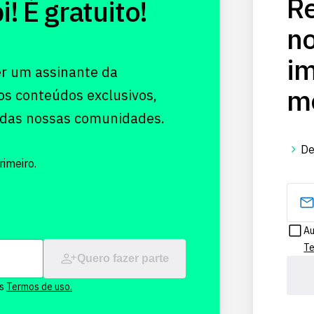
Re
 É gratuito!
no
im
er um assinante da
me
os conteúdos exclusivos,
 das nossas comunidades.
De
imeiro.
Au
Te
Quero fazer parte
os
Termos de uso.