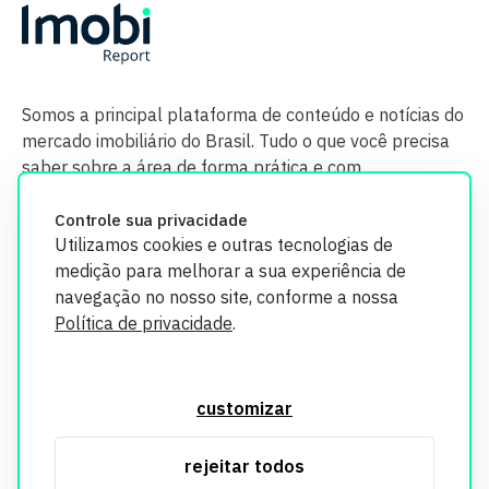
Somos a principal plataforma de conteúdo e notícias do
mercado imobiliário do Brasil. Tudo o que você precisa
saber sobre a área de forma prática e com
credibilidade.
Controle sua privacidade
Utilizamos cookies e outras tecnologias de
medição para melhorar a sua experiência de
navegação no nosso site, conforme a nossa
Política de privacidade
.
O Imobi Report se compromete a proteger sua privacidade e
segurança. Todos os dados coletados em nosso site são
customizar
utilizados exclusivamente para fins de aprimoramento de
serviços, respeitando as diretrizes da LGPD. Para mais
rejeitar todos
informações, consulte nossa Política de Privacidade.