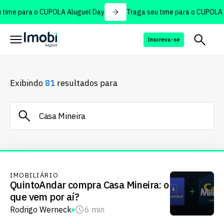
time para o CUPOLA Aluguel Day
Traga seu time para o CUPOLA A
Inscreva-se
Exibindo
81
resultados para
IMOBILIÁRIO
QuintoAndar compra Casa Mineira: o
que vem por aí?
Rodrigo Werneck
6 min