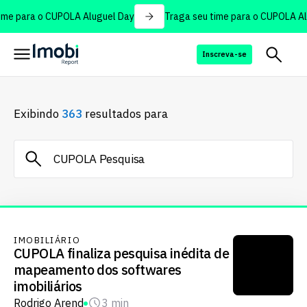
me para o CUPOLA Aluguel Day
Traga seu time para o CUPOLA Al
Inscreva-se
Exibindo
363
resultados para
IMOBILIÁRIO
CUPOLA finaliza pesquisa inédita de
mapeamento dos softwares
imobiliários
Rodrigo Arend
3 min