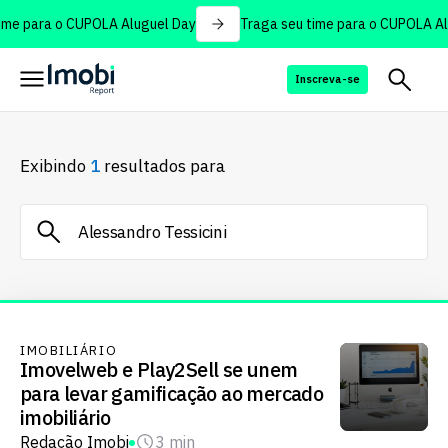
me para o CUPOLA Aluguel Day
Traga seu time para o CUPOLA Al
Inscreva-se
Exibindo
1
resultados para
IMOBILIÁRIO
Imovelweb e Play2Sell se unem
para levar gamificação ao mercado
imobiliário
Redação Imobi
3 min