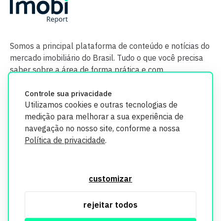
Somos a principal plataforma de conteúdo e notícias do
mercado imobiliário do Brasil. Tudo o que você precisa
saber sobre a área de forma prática e com
credibilidade.
Controle sua privacidade
Utilizamos cookies e outras tecnologias de
medição para melhorar a sua experiência de
navegação no nosso site, conforme a nossa
Política de privacidade
.
O Imobi Report se compromete a proteger sua privacidade e
segurança. Todos os dados coletados em nosso site são
customizar
utilizados exclusivamente para fins de aprimoramento de
serviços, respeitando as diretrizes da LGPD. Para mais
rejeitar todos
informações, consulte nossa Política de Privacidade.