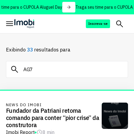
time para o CUPOLA Aluguel Day
Traga seu time para o CUPOLA A
Inscreva-se
Exibindo
33
resultados para
NEWS DO IMOBI
Fundador da Patriani retoma
comando para conter “pior crise” da
construtora
Imobi Report
8 min