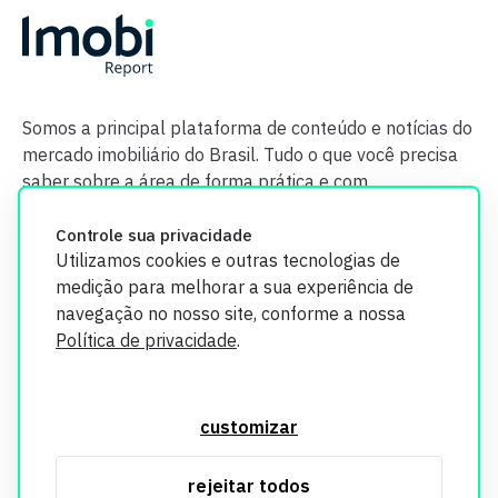
Somos a principal plataforma de conteúdo e notícias do
mercado imobiliário do Brasil. Tudo o que você precisa
saber sobre a área de forma prática e com
credibilidade.
Controle sua privacidade
Utilizamos cookies e outras tecnologias de
medição para melhorar a sua experiência de
navegação no nosso site, conforme a nossa
Política de privacidade
.
O Imobi Report se compromete a proteger sua privacidade e
segurança. Todos os dados coletados em nosso site são
customizar
utilizados exclusivamente para fins de aprimoramento de
serviços, respeitando as diretrizes da LGPD. Para mais
rejeitar todos
informações, consulte nossa Política de Privacidade.