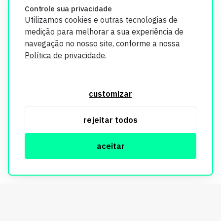
Controle sua privacidade
Utilizamos cookies e outras tecnologias de
medição para melhorar a sua experiência de
navegação no nosso site, conforme a nossa
Política de privacidade
.
O Imobi Report se compromete a proteger sua privacidade e
segurança. Todos os dados coletados em nosso site são
customizar
utilizados exclusivamente para fins de aprimoramento de
serviços, respeitando as diretrizes da LGPD. Para mais
rejeitar todos
informações, consulte nossa Política de Privacidade.
aceitar
© Copyright Imobi Report. Todos os direitos reservados.
Política de privacidade
mobister