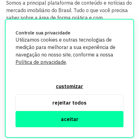
Somos a principal plataforma de conteúdo e notícias do
mercado imobiliário do Brasil. Tudo o que você precisa
saber sobre a área de forma prática e com
credibilidade.
Controle sua privacidade
Utilizamos cookies e outras tecnologias de
medição para melhorar a sua experiência de
navegação no nosso site, conforme a nossa
Política de privacidade
.
O Imobi Report se compromete a proteger sua privacidade e
segurança. Todos os dados coletados em nosso site são
customizar
utilizados exclusivamente para fins de aprimoramento de
serviços, respeitando as diretrizes da LGPD. Para mais
rejeitar todos
informações, consulte nossa Política de Privacidade.
aceitar
© Copyright Imobi Report. Todos os direitos reservados.
Política de privacidade
mobister