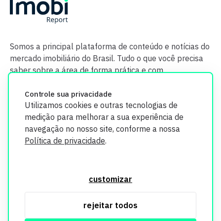
Somos a principal plataforma de conteúdo e notícias do
mercado imobiliário do Brasil. Tudo o que você precisa
saber sobre a área de forma prática e com
credibilidade.
Controle sua privacidade
Utilizamos cookies e outras tecnologias de
medição para melhorar a sua experiência de
navegação no nosso site, conforme a nossa
Política de privacidade
.
O Imobi Report se compromete a proteger sua privacidade e
segurança. Todos os dados coletados em nosso site são
customizar
utilizados exclusivamente para fins de aprimoramento de
serviços, respeitando as diretrizes da LGPD. Para mais
rejeitar todos
informações, consulte nossa Política de Privacidade.