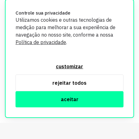
credibilidade.
Controle sua privacidade
Utilizamos cookies e outras tecnologias de
medição para melhorar a sua experiência de
navegação no nosso site, conforme a nossa
Política de privacidade
.
O Imobi Report se compromete a proteger sua privacidade e
segurança. Todos os dados coletados em nosso site são
customizar
utilizados exclusivamente para fins de aprimoramento de
serviços, respeitando as diretrizes da LGPD. Para mais
rejeitar todos
informações, consulte nossa Política de Privacidade.
aceitar
© Copyright Imobi Report. Todos os direitos reservados.
Política de privacidade
mobister