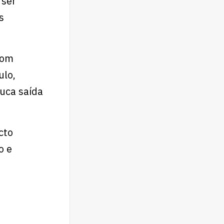
 ser
s
com
ulo,
uca saída
cto
o e
!