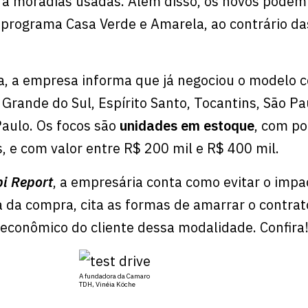
ra moradias usadas. Além disso, os novos podem
 programa Casa Verde e Amarela, ao contrário da
a, a empresa informa que já negociou o modelo 
Grande do Sul, Espírito Santo, Tocantins, São Pa
aulo. Os focos são
unidades em estoque
, com po
 e com valor entre R$ 200 mil e R$ 400 mil.
i Report
, a empresária conta como evitar o impa
 da compra, cita as formas de amarrar o contrat
ioeconômico do cliente dessa modalidade. Confira
A fundadora da Camaro
TDH, Vinéia Köche