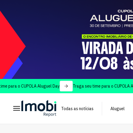
a o CUPOLA Aluguel Day
Traga seu time para o CUPOLA Aluguel D
Todas as notícias
Aluguel