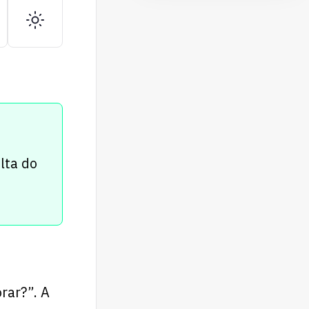
lta do
rar?”. A