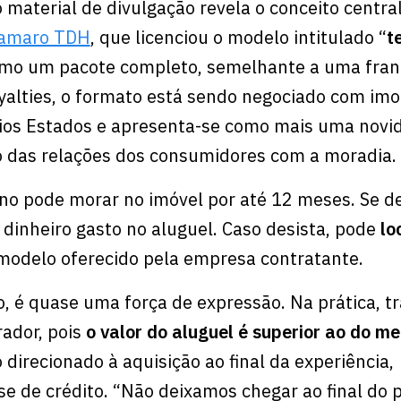
 material de divulgação revela o conceito centra
amaro TDH
, que licenciou o modelo intitulado “
t
como um pacote completo, semelhante a uma fra
lties, o formato está sendo negociado com imob
rios Estados e apresenta-se como mais uma novi
o das relações dos consumidores com a moradia.
lino pode morar no imóvel por até 12 meses. Se de
 dinheiro gasto no aluguel. Caso desista, pode
lo
modelo oferecido pela empresa contratante.
o, é quase uma força de expressão. Na prática, t
ador, pois
o valor do aluguel é superior ao do 
o direcionado à aquisição ao final da experiência,
e de crédito. “Não deixamos chegar ao final do p