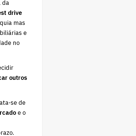
l da
est drive
nquia mas
iliárias e
dade no
cidir
car outros
rata-se de
mercado
e o
razo.