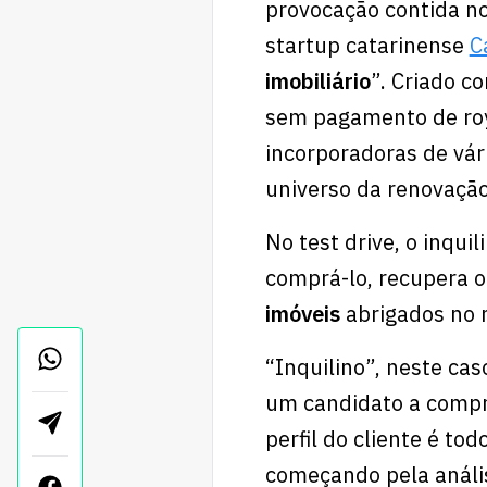
provocação contida no
startup catarinense
C
imobiliário
”. Criado 
sem pagamento de roya
incorporadoras de vá
universo da renovaçã
No test drive, o inqui
comprá-lo, recupera o
imóveis
abrigados no 
“Inquilino”, neste cas
um candidato a compr
perfil do cliente é tod
começando pela anális