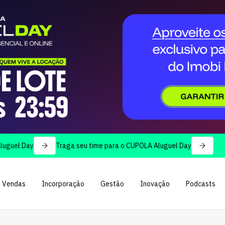
ay
Traga seu time para o CUPOLA Aluguel Day
Vendas
Incorporação
Gestão
Inovação
Podcasts