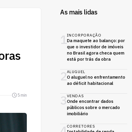
As mais lidas
1
INCORPORAÇÃO
Da maquete ao balanço: por
que o investidor de imóveis
oras
no Brasil agora checa quem
está por trás da obra
2
ALUGUEL
O aluguel no enfrentamento
ao déficit habitacional
5 min
3
VENDAS
Onde encontrar dados
públicos sobre o mercado
imobiliário
4
CORRETORES
Instabilidade de renda