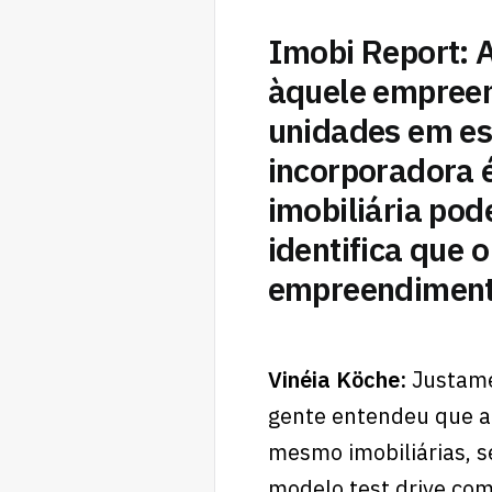
Imobi Report:
A
àquele empreen
unidades em est
incorporadora 
imobiliária po
identifica que 
empreendimen
Vinéia Köche:
Justame
gente entendeu que a 
mesmo imobiliárias, s
modelo test drive com