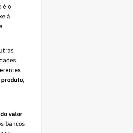
 é o
xe à
a
utras
idades
ferentes
 produto
,
 do valor
os bancos