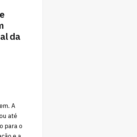
te
m
al da
em. A
ou até
o para o
ação e a