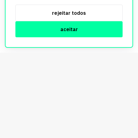
utilizados exclusivamente para fins de aprimoramento de
serviços, respeitando as diretrizes da LGPD. Para mais
rejeitar todos
informações, consulte nossa Política de Privacidade.
aceitar
© Copyright Imobi Report. Todos os direitos reservados.
Política de privacidade
mobister