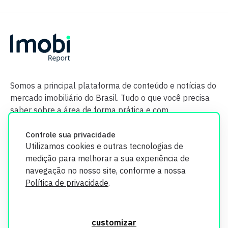
Somos a principal plataforma de conteúdo e notícias do
mercado imobiliário do Brasil. Tudo o que você precisa
saber sobre a área de forma prática e com
credibilidade.
Controle sua privacidade
Utilizamos cookies e outras tecnologias de
medição para melhorar a sua experiência de
navegação no nosso site, conforme a nossa
Política de privacidade
.
O Imobi Report se compromete a proteger sua privacidade e
segurança. Todos os dados coletados em nosso site são
customizar