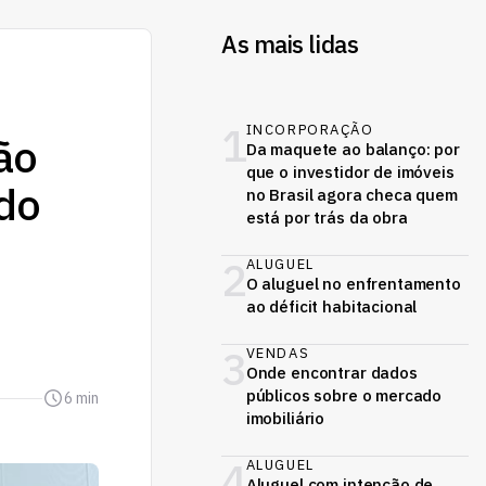
As mais lidas
1
INCORPORAÇÃO
ão
Da maquete ao balanço: por
que o investidor de imóveis
 do
no Brasil agora checa quem
está por trás da obra
2
ALUGUEL
O aluguel no enfrentamento
ao déficit habitacional
3
VENDAS
Onde encontrar dados
públicos sobre o mercado
6 min
imobiliário
4
ALUGUEL
Aluguel com intenção de