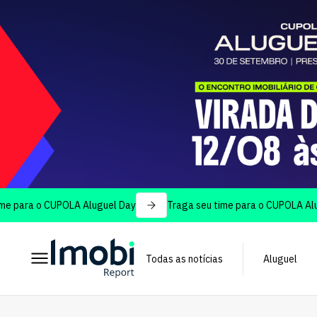
 o CUPOLA Aluguel Day
Traga seu time para o CUPOLA Aluguel Da
Todas as notícias
Aluguel