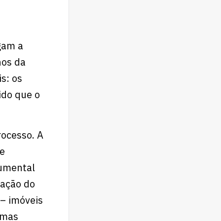
gam a
nos da
s: os
ido que o
ocesso. A
se
cumental
zação do
 – imóveis
 mas