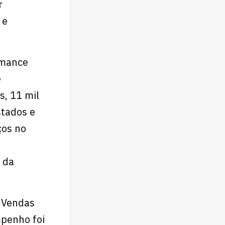
r
 e
rmance
e
s, 11 mil
stados e
ços no
 da
 Vendas
mpenho foi