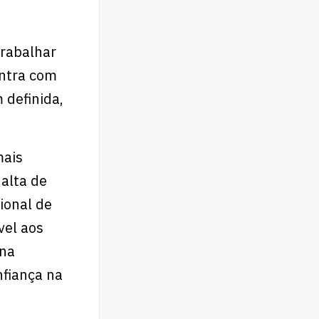
trabalhar
entra com
 definida,
mais
alta de
ional de
vel aos
rna
nfiança na