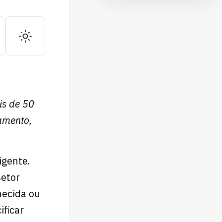
is de 50
amento,
igente.
setor
hecida ou
ificar