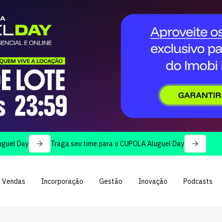
y
Traga seu time para o CUPOLA Aluguel Day
Vendas
Incorporação
Gestão
Inovação
Podcasts