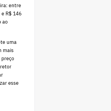
ira: entre
s e R$ 146
o ao
lete uma
m mais
 preço
retor
ar
zar esse