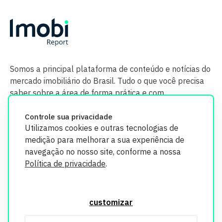
Somos a principal plataforma de conteúdo e notícias do
mercado imobiliário do Brasil. Tudo o que você precisa
saber sobre a área de forma prática e com
credibilidade.
Controle sua privacidade
Utilizamos cookies e outras tecnologias de
medição para melhorar a sua experiência de
navegação no nosso site, conforme a nossa
Política de privacidade
.
O Imobi Report se compromete a proteger sua privacidade e
segurança. Todos os dados coletados em nosso site são
customizar
utilizados exclusivamente para fins de aprimoramento de
serviços, respeitando as diretrizes da LGPD. Para mais