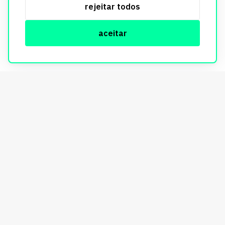
rejeitar todos
informações, consulte nossa Política de Privacidade.
aceitar
© Copyright Imobi Report. Todos os direitos reservados.
Política de privacidade
mobister