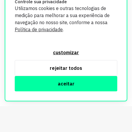
Controle sua privacidade
Utilizamos cookies e outras tecnologias de
medição para melhorar a sua experiência de
navegação no nosso site, conforme a nossa
Política de privacidade
.
O Imobi Report se compromete a proteger sua privacidade e
segurança. Todos os dados coletados em nosso site são
customizar
utilizados exclusivamente para fins de aprimoramento de
serviços, respeitando as diretrizes da LGPD. Para mais
rejeitar todos
informações, consulte nossa Política de Privacidade.
aceitar
© Copyright Imobi Report. Todos os direitos reservados.
Política de privacidade
mobister