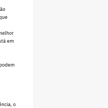
não
 que
melhor
stá em
s podem
ncia, o