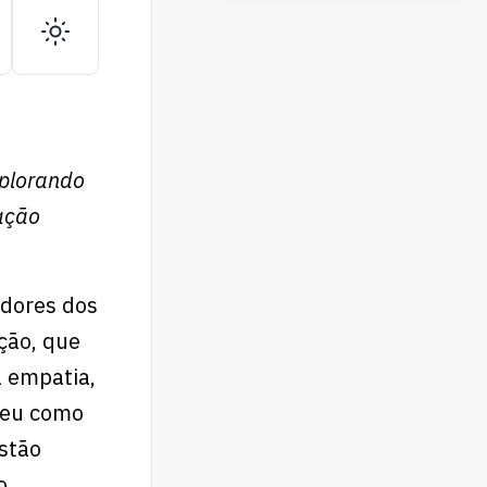
xplorando
ação
 dores dos
ção, que
a empatia,
ceu como
stão
o.