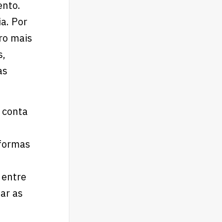
ento.
a. Por
ro mais
s,
as
 conta
aformas
 entre
ar as
o