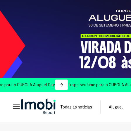
 o CUPOLA Aluguel Day
Traga seu time para o CUPOLA Aluguel Da
Todas as notícias
Aluguel