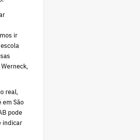
ar
mos ir
 escola
ssas
o Werneck,
o real,
 é em São
LAB pode
 indicar