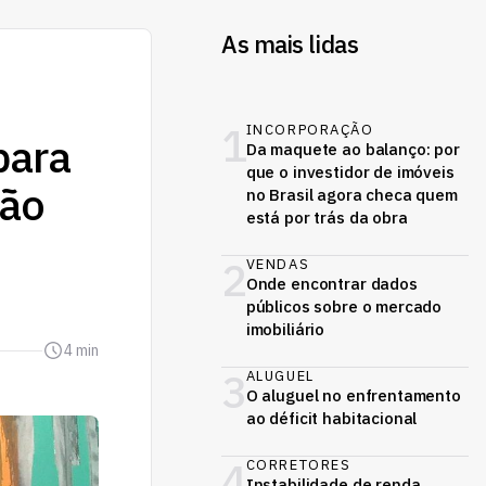
As mais lidas
1
INCORPORAÇÃO
para
Da maquete ao balanço: por
que o investidor de imóveis
ção
no Brasil agora checa quem
está por trás da obra
2
VENDAS
Onde encontrar dados
públicos sobre o mercado
imobiliário
4 min
3
ALUGUEL
O aluguel no enfrentamento
ao déficit habitacional
4
CORRETORES
Instabilidade de renda