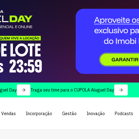
y
Traga seu time para o CUPOLA Aluguel Day
Vendas
Incorporação
Gestão
Inovação
Podcasts