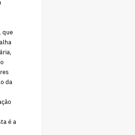
m
, que
alha
ária,
 o
res
ão da
ação
ta é a