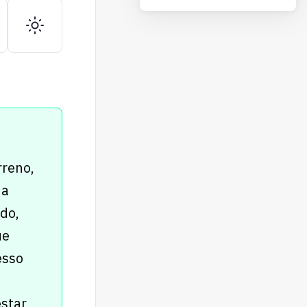
rreno,
da
do,
ue
esso
star,