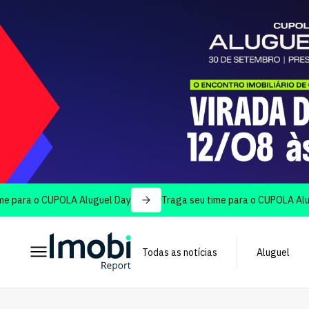
o CUPOLA Aluguel Day
Traga seu time para o CUPOLA Aluguel Day
Todas as notícias
Aluguel