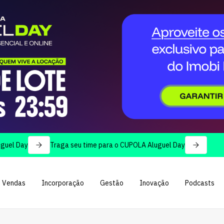
Traga seu time para o CUPOLA Aluguel Day
Vendas
Incorporação
Gestão
Inovação
Podcasts