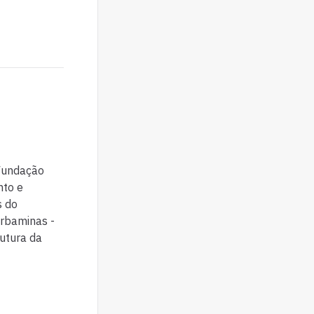
 Fundação
nto e
s do
Urbaminas -
utura da