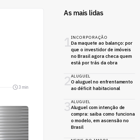
As mais lidas
1
INCORPORAÇÃO
Da maquete ao balanço: por
que o investidor de imóveis
no Brasil agora checa quem
está por trás da obra
2
ALUGUEL
O aluguel no enfrentamento
3 min
ao déficit habitacional
3
ALUGUEL
Aluguel com intenção de
compra: saiba como funciona
o modelo, em ascensão no
Brasil