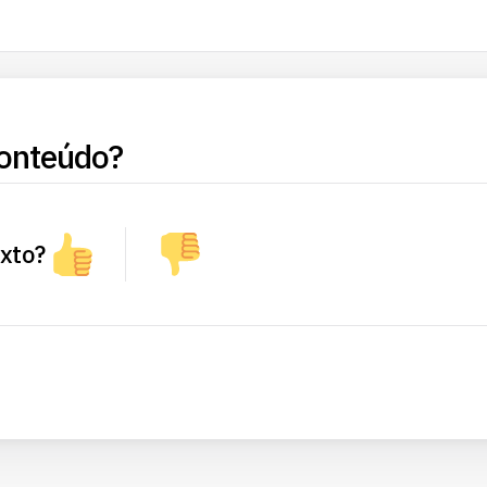
onteúdo?
exto?