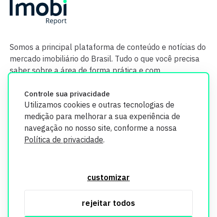
Somos a principal plataforma de conteúdo e notícias do
mercado imobiliário do Brasil. Tudo o que você precisa
saber sobre a área de forma prática e com
credibilidade.
Controle sua privacidade
Utilizamos cookies e outras tecnologias de
medição para melhorar a sua experiência de
navegação no nosso site, conforme a nossa
Política de privacidade
.
O Imobi Report se compromete a proteger sua privacidade e
segurança. Todos os dados coletados em nosso site são
customizar
utilizados exclusivamente para fins de aprimoramento de
serviços, respeitando as diretrizes da LGPD. Para mais
rejeitar todos
informações, consulte nossa Política de Privacidade.