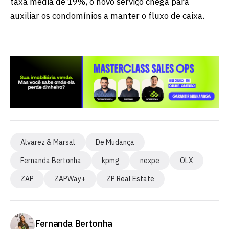
taxa média de 19%, o novo serviço chega para
auxiliar os condomínios a manter o fluxo de caixa.
Alvarez & Marsal
De Mudança
Fernanda Bertonha
kpmg
nexpe
OLX
ZAP
ZAPWay+
ZP Real Estate
Fernanda Bertonha