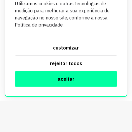
Utilizamos cookies e outras tecnologias de
medição para melhorar a sua experiência de
navegação no nosso site, conforme a nossa
Política de privacidade
.
O Imobi Report se compromete a proteger sua privacidade e
segurança. Todos os dados coletados em nosso site são
customizar
utilizados exclusivamente para fins de aprimoramento de
serviços, respeitando as diretrizes da LGPD. Para mais
rejeitar todos
informações, consulte nossa Política de Privacidade.
aceitar
© Copyright Imobi Report. Todos os direitos reservados.
Política de privacidade
mobister