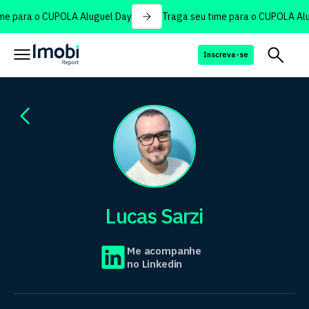
e para o CUPOLA Aluguel Day
Traga seu time para o CUPOLA Alug
Inscreva-se
Lucas Sarzi
Me acompanhe
no Linkedin