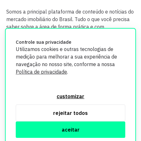
Somos a principal plataforma de conteúdo e notícias do
mercado imobiliário do Brasil. Tudo o que você precisa
saber sobre a área de forma prática e com
credibilidade.
Controle sua privacidade
Utilizamos cookies e outras tecnologias de
medição para melhorar a sua experiência de
navegação no nosso site, conforme a nossa
Política de privacidade
.
O Imobi Report se compromete a proteger sua privacidade e
segurança. Todos os dados coletados em nosso site são
customizar
utilizados exclusivamente para fins de aprimoramento de
serviços, respeitando as diretrizes da LGPD. Para mais
rejeitar todos
informações, consulte nossa Política de Privacidade.
aceitar
© Copyright Imobi Report. Todos os direitos reservados.
Política de privacidade
mobister