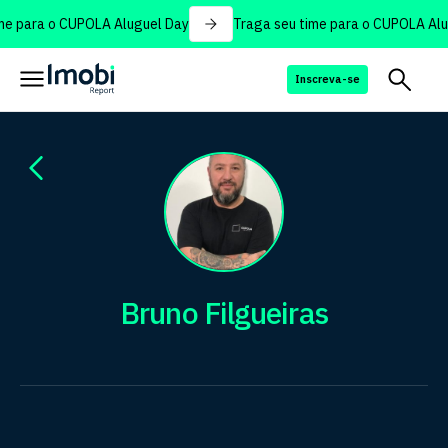
e para o CUPOLA Aluguel Day
Traga seu time para o CUPOLA Alug
Inscreva-se
Bruno Filgueiras