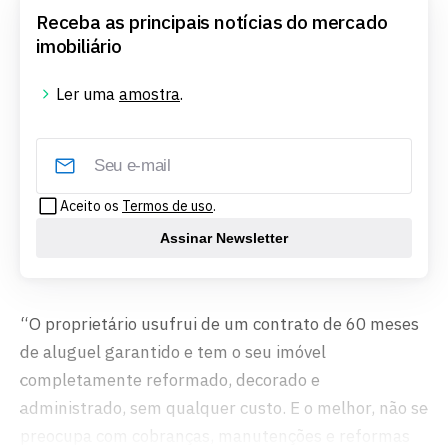
Receba as principais notícias do mercado
imobiliário
Ler uma
amostra
.
Aceito os
Termos de uso
.
Assinar Newsletter
“O proprietário usufrui de um contrato de 60 meses
de aluguel garantido e tem o seu imóvel
completamente reformado, decorado e
administrado, sem qualquer custo. E o melhor, não se
preocupa com cobranças, manutenções e reformas