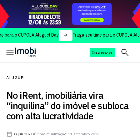
 o CUPOLA Aluguel Day
Traga seu time para o CUPOLA Aluguel Da
Inscreva-se
ALUGUEL
No iRent, imobiliária vira
“inquilina” do imóvel e subloca
com alta lucratividade
09 jun 2021
Última atualização: 11 setembro 2024