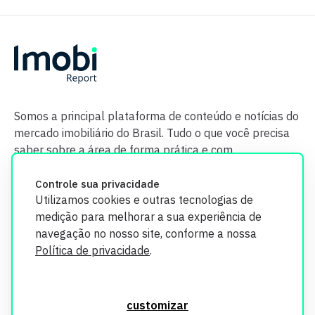
Somos a principal plataforma de conteúdo e notícias do
mercado imobiliário do Brasil. Tudo o que você precisa
saber sobre a área de forma prática e com
credibilidade.
Controle sua privacidade
Utilizamos cookies e outras tecnologias de
medição para melhorar a sua experiência de
navegação no nosso site, conforme a nossa
Política de privacidade
.
O Imobi Report se compromete a proteger sua privacidade e
segurança. Todos os dados coletados em nosso site são
customizar