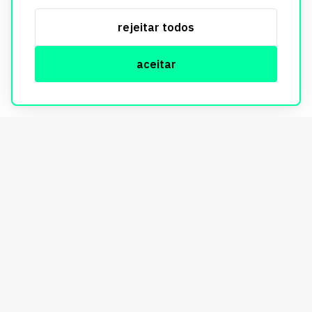
utilizados exclusivamente para fins de aprimoramento de
serviços, respeitando as diretrizes da LGPD. Para mais
rejeitar todos
informações, consulte nossa Política de Privacidade.
aceitar
© Copyright Imobi Report. Todos os direitos reservados.
Política de privacidade
mobister