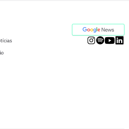
tícias
ão