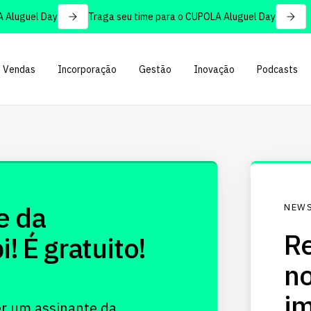
Aluguel Day
Traga seu time para o CUPOLA Aluguel Day
Vendas
Incorporação
Gestão
Inovação
Podcasts
e da
NEWS
Re
 É gratuito!
no
im
er um assinante da