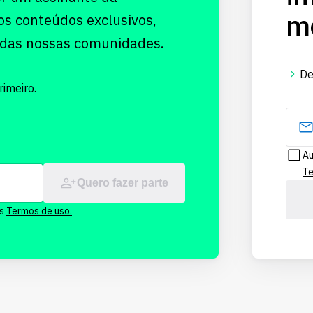
me
os conteúdos exclusivos,
 das nossas comunidades.
De
imeiro.
Au
Te
Quero fazer parte
os
Termos de uso.