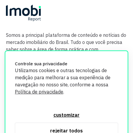
Somos a principal plataforma de conteúdo e notícias do
mercado imobiliário do Brasil. Tudo o que você precisa
saber sobre a área de forma prática e com
credibilidade.
Controle sua privacidade
Utilizamos cookies e outras tecnologias de
medição para melhorar a sua experiência de
navegação no nosso site, conforme a nossa
Política de privacidade
.
O Imobi Report se compromete a proteger sua privacidade e
segurança. Todos os dados coletados em nosso site são
customizar
utilizados exclusivamente para fins de aprimoramento de
serviços, respeitando as diretrizes da LGPD. Para mais
rejeitar todos
informações, consulte nossa Política de Privacidade.