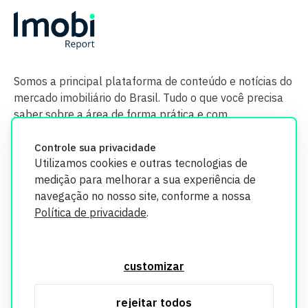
Somos a principal plataforma de conteúdo e notícias do
mercado imobiliário do Brasil. Tudo o que você precisa
saber sobre a área de forma prática e com
credibilidade.
Controle sua privacidade
Utilizamos cookies e outras tecnologias de
medição para melhorar a sua experiência de
navegação no nosso site, conforme a nossa
Política de privacidade
.
O Imobi Report se compromete a proteger sua privacidade e
segurança. Todos os dados coletados em nosso site são
customizar
utilizados exclusivamente para fins de aprimoramento de
serviços, respeitando as diretrizes da LGPD. Para mais
rejeitar todos
informações, consulte nossa Política de Privacidade.