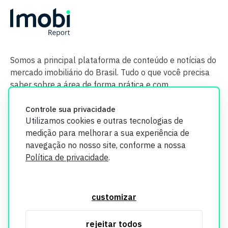
Somos a principal plataforma de conteúdo e notícias do
mercado imobiliário do Brasil. Tudo o que você precisa
saber sobre a área de forma prática e com
credibilidade.
Controle sua privacidade
Utilizamos cookies e outras tecnologias de
medição para melhorar a sua experiência de
navegação no nosso site, conforme a nossa
Política de privacidade
.
O Imobi Report se compromete a proteger sua privacidade e
segurança. Todos os dados coletados em nosso site são
customizar
utilizados exclusivamente para fins de aprimoramento de
serviços, respeitando as diretrizes da LGPD. Para mais
rejeitar todos
informações, consulte nossa Política de Privacidade.