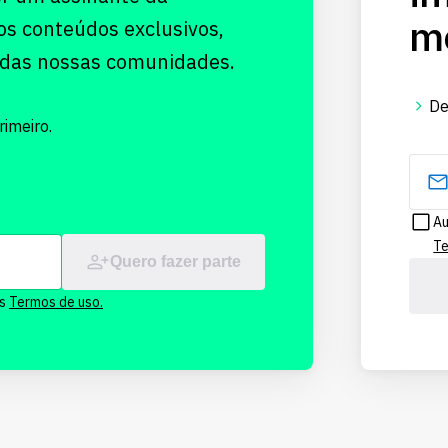
me
os conteúdos exclusivos,
 das nossas comunidades.
De
imeiro.
Au
Te
Quero fazer parte
os
Termos de uso.