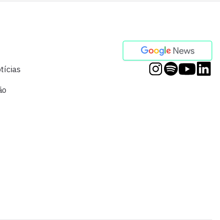
tícias
ão