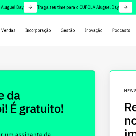
luguel Day
Traga seu time para o CUPOLA Aluguel Day
Vendas
Incorporação
Gestão
Inovação
Podcasts
e da
NEWS
Re
 É gratuito!
no
im
er um assinante da