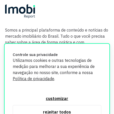
Somos a principal plataforma de conteúdo e notícias do
mercado imobiliário do Brasil. Tudo o que você precisa
saber sobre a área de forma prática e com
credibilidade.
Controle sua privacidade
Utilizamos cookies e outras tecnologias de
medição para melhorar a sua experiência de
navegação no nosso site, conforme a nossa
Política de privacidade
.
O Imobi Report se compromete a proteger sua privacidade e
segurança. Todos os dados coletados em nosso site são
customizar
utilizados exclusivamente para fins de aprimoramento de
serviços, respeitando as diretrizes da LGPD. Para mais
rejeitar todos
informações, consulte nossa Política de Privacidade.