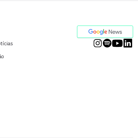
tícias
ão