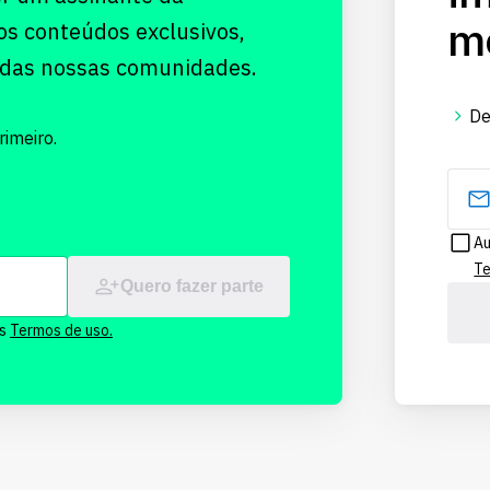
me
os conteúdos exclusivos,
 das nossas comunidades.
De
imeiro.
Au
Te
Quero fazer parte
os
Termos de uso.