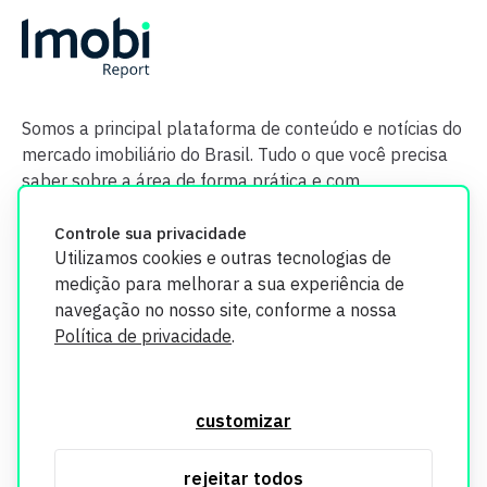
Somos a principal plataforma de conteúdo e notícias do
mercado imobiliário do Brasil. Tudo o que você precisa
saber sobre a área de forma prática e com
credibilidade.
Controle sua privacidade
Utilizamos cookies e outras tecnologias de
medição para melhorar a sua experiência de
navegação no nosso site, conforme a nossa
Política de privacidade
.
O Imobi Report se compromete a proteger sua privacidade e
segurança. Todos os dados coletados em nosso site são
customizar
utilizados exclusivamente para fins de aprimoramento de
serviços, respeitando as diretrizes da LGPD. Para mais
rejeitar todos
informações, consulte nossa Política de Privacidade.