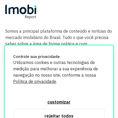
Somos a principal plataforma de conteúdo e notícias do
mercado imobiliário do Brasil. Tudo o que você precisa
saber sobre a área de forma prática e com
credibilidade.
Controle sua privacidade
Utilizamos cookies e outras tecnologias de
medição para melhorar a sua experiência de
navegação no nosso site, conforme a nossa
Política de privacidade
.
O Imobi Report se compromete a proteger sua privacidade e
segurança. Todos os dados coletados em nosso site são
customizar
utilizados exclusivamente para fins de aprimoramento de
serviços, respeitando as diretrizes da LGPD. Para mais
rejeitar todos
informações, consulte nossa Política de Privacidade.