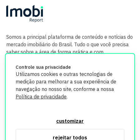
Somos a principal plataforma de conteúdo e notícias do
mercado imobiliário do Brasil. Tudo o que você precisa
saber sobre a área de forma prática e com
credibilidade.
Controle sua privacidade
Utilizamos cookies e outras tecnologias de
medição para melhorar a sua experiência de
navegação no nosso site, conforme a nossa
Política de privacidade
.
O Imobi Report se compromete a proteger sua privacidade e
segurança. Todos os dados coletados em nosso site são
customizar
utilizados exclusivamente para fins de aprimoramento de
serviços, respeitando as diretrizes da LGPD. Para mais
rejeitar todos
informações, consulte nossa Política de Privacidade.