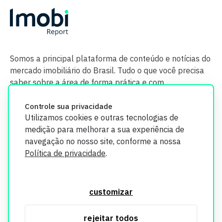
Somos a principal plataforma de conteúdo e notícias do
mercado imobiliário do Brasil. Tudo o que você precisa
saber sobre a área de forma prática e com
credibilidade.
Controle sua privacidade
Utilizamos cookies e outras tecnologias de
medição para melhorar a sua experiência de
navegação no nosso site, conforme a nossa
Política de privacidade
.
O Imobi Report se compromete a proteger sua privacidade e
segurança. Todos os dados coletados em nosso site são
customizar
utilizados exclusivamente para fins de aprimoramento de
serviços, respeitando as diretrizes da LGPD. Para mais
rejeitar todos
informações, consulte nossa Política de Privacidade.