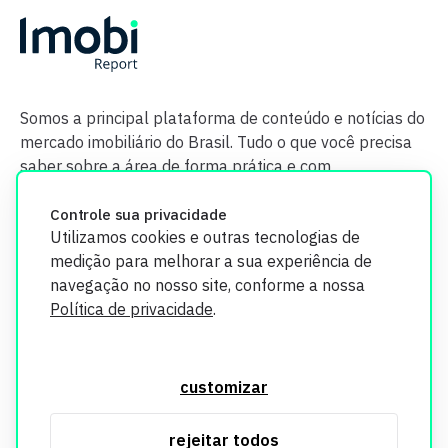
Somos a principal plataforma de conteúdo e notícias do
mercado imobiliário do Brasil. Tudo o que você precisa
saber sobre a área de forma prática e com
credibilidade.
Controle sua privacidade
Utilizamos cookies e outras tecnologias de
medição para melhorar a sua experiência de
navegação no nosso site, conforme a nossa
Política de privacidade
.
O Imobi Report se compromete a proteger sua privacidade e
segurança. Todos os dados coletados em nosso site são
customizar
utilizados exclusivamente para fins de aprimoramento de
serviços, respeitando as diretrizes da LGPD. Para mais
rejeitar todos
informações, consulte nossa Política de Privacidade.