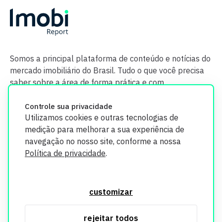
Somos a principal plataforma de conteúdo e notícias do
mercado imobiliário do Brasil. Tudo o que você precisa
saber sobre a área de forma prática e com
credibilidade.
Controle sua privacidade
Utilizamos cookies e outras tecnologias de
medição para melhorar a sua experiência de
navegação no nosso site, conforme a nossa
Política de privacidade
.
O Imobi Report se compromete a proteger sua privacidade e
segurança. Todos os dados coletados em nosso site são
customizar
utilizados exclusivamente para fins de aprimoramento de
serviços, respeitando as diretrizes da LGPD. Para mais
rejeitar todos
informações, consulte nossa Política de Privacidade.