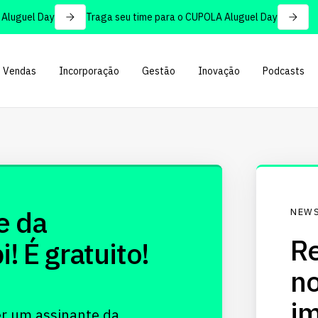
luguel Day
Traga seu time para o CUPOLA Aluguel Day
Vendas
Incorporação
Gestão
Inovação
Podcasts
e da
NEWS
Re
 É gratuito!
no
im
er um assinante da