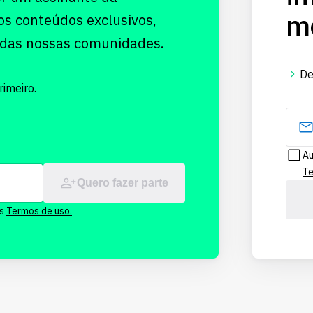
me
os conteúdos exclusivos,
 das nossas comunidades.
De
imeiro.
Au
Te
Quero fazer parte
os
Termos de uso.