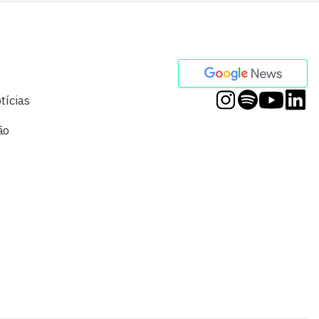
tícias
ão