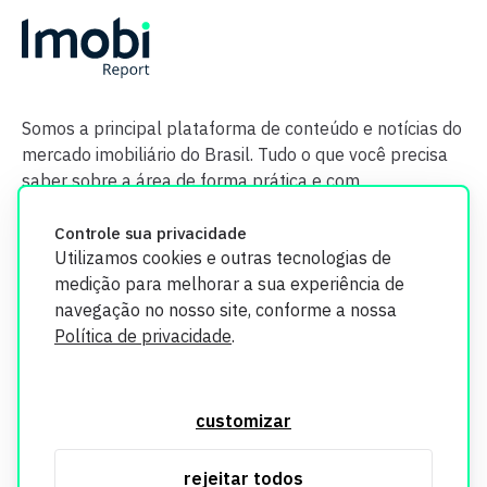
Somos a principal plataforma de conteúdo e notícias do
mercado imobiliário do Brasil. Tudo o que você precisa
saber sobre a área de forma prática e com
credibilidade.
Controle sua privacidade
Utilizamos cookies e outras tecnologias de
medição para melhorar a sua experiência de
navegação no nosso site, conforme a nossa
Política de privacidade
.
O Imobi Report se compromete a proteger sua privacidade e
segurança. Todos os dados coletados em nosso site são
customizar
utilizados exclusivamente para fins de aprimoramento de
serviços, respeitando as diretrizes da LGPD. Para mais
rejeitar todos
informações, consulte nossa Política de Privacidade.