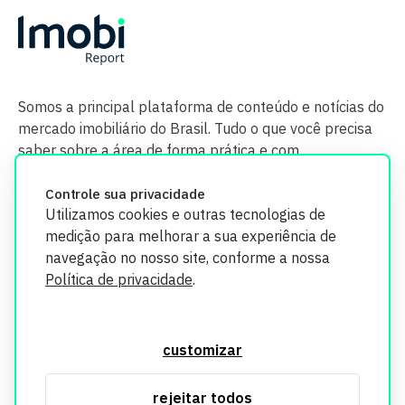
Somos a principal plataforma de conteúdo e notícias do
mercado imobiliário do Brasil. Tudo o que você precisa
saber sobre a área de forma prática e com
credibilidade.
Controle sua privacidade
Utilizamos cookies e outras tecnologias de
medição para melhorar a sua experiência de
navegação no nosso site, conforme a nossa
Política de privacidade
.
O Imobi Report se compromete a proteger sua privacidade e
segurança. Todos os dados coletados em nosso site são
customizar
utilizados exclusivamente para fins de aprimoramento de
serviços, respeitando as diretrizes da LGPD. Para mais
rejeitar todos
informações, consulte nossa Política de Privacidade.