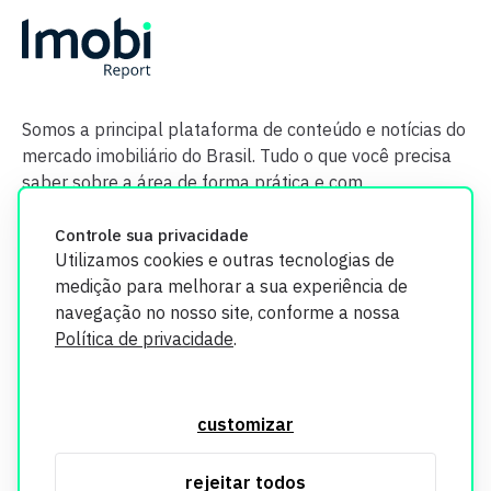
Somos a principal plataforma de conteúdo e notícias do
mercado imobiliário do Brasil. Tudo o que você precisa
saber sobre a área de forma prática e com
credibilidade.
Controle sua privacidade
Utilizamos cookies e outras tecnologias de
medição para melhorar a sua experiência de
navegação no nosso site, conforme a nossa
Política de privacidade
.
O Imobi Report se compromete a proteger sua privacidade e
segurança. Todos os dados coletados em nosso site são
customizar
utilizados exclusivamente para fins de aprimoramento de
serviços, respeitando as diretrizes da LGPD. Para mais
rejeitar todos
informações, consulte nossa Política de Privacidade.