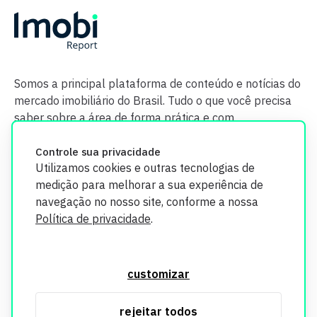
Somos a principal plataforma de conteúdo e notícias do
mercado imobiliário do Brasil. Tudo o que você precisa
saber sobre a área de forma prática e com
credibilidade.
Controle sua privacidade
Utilizamos cookies e outras tecnologias de
medição para melhorar a sua experiência de
navegação no nosso site, conforme a nossa
Política de privacidade
.
O Imobi Report se compromete a proteger sua privacidade e
segurança. Todos os dados coletados em nosso site são
customizar
utilizados exclusivamente para fins de aprimoramento de
serviços, respeitando as diretrizes da LGPD. Para mais
rejeitar todos
informações, consulte nossa Política de Privacidade.