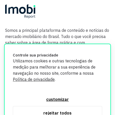
Somos a principal plataforma de conteúdo e notícias do
mercado imobiliário do Brasil. Tudo o que você precisa
saber sobre a área de forma prática e com
credibilidade.
Controle sua privacidade
Utilizamos cookies e outras tecnologias de
medição para melhorar a sua experiência de
navegação no nosso site, conforme a nossa
Política de privacidade
.
O Imobi Report se compromete a proteger sua privacidade e
segurança. Todos os dados coletados em nosso site são
customizar
utilizados exclusivamente para fins de aprimoramento de
serviços, respeitando as diretrizes da LGPD. Para mais
rejeitar todos
informações, consulte nossa Política de Privacidade.